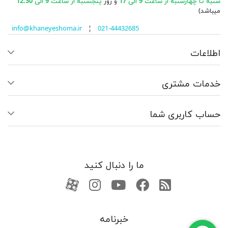
شنبه تا چهارشنبه از ساعت 9 الی 17
و روز
پنجشنبه از ساعت 9 الی 12:30
میباشد)
info@khaneyeshoma.ir
¦
021-44432685
اطلاعات
خدمات مشتری
حساب کاربری شما
ما را دنبال کنید
RSS
فیسبوک
یوتیوب
کانال آپارات
کانال آپارات
خبرنامه