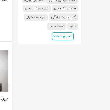
ساعت دیواری فانتزی
سرویس 14پارچه
ظروف هفت سین
صندلی راک مدرن
کتابخانه خانگی
مجسمه مفتولی
نیلپر
هفت سین
نمایش همه
دیوارک