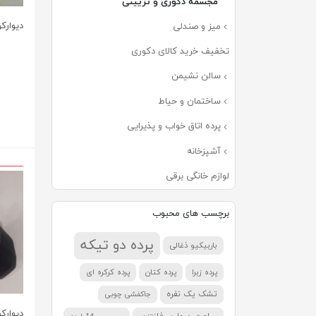
مجسمه دکوری و تزیینی
دیوار
میز و صندلی
تخفیف خرید کالای دکوری
سالن نشیمن
ساختمان و حیاط
پرده اتاق خواب و پذیرایی
آشپزخانه
لوازم خانگی برقی
برچسب های محبوب
پرده دو تیکه
باربیکیو ذغالی
پرده زبرا
پرده کتان
پرده کرکره ای
تشک یک نفره
جاکفشی چوبی
دیوارک