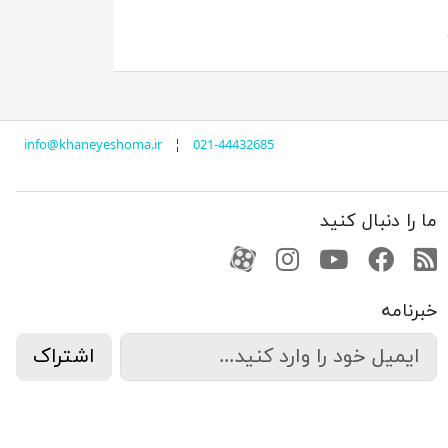
ی
info@khaneyeshoma.ir
¦
021-44432685
ما را دنبال کنید
RSS
فیسبوک
یوتیوب
کانال آپارات
کانال آپارات
خبرنامه
اشتراک