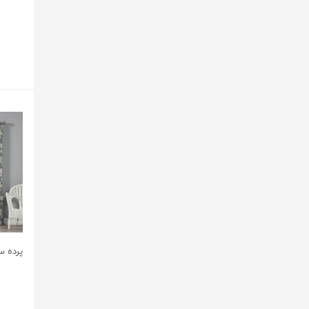
پرده س