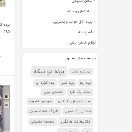
سالن نشیمن
ساختمان و حیاط
پرده اتاق خواب و پذیرایی
پرده ات
280
آشپزخانه
لوازم خانگی برقی
۰۰
برچسب های محبوب
پرده دو تیکه
باربیکیو ذغالی
پرده زبرا
پرده کتان
پرده کرکره ای
تشک یک نفره
جاکفشی چوبی
ساعت دیواری فانتزی
سرویس 14پارچه
ظروف هفت سین
صندلی راک مدرن
کتابخانه خانگی
مجسمه مفتولی