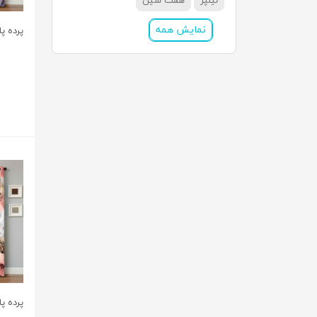
نیلپر
هفت سین
نمایش همه
پرده پ
پرده پ