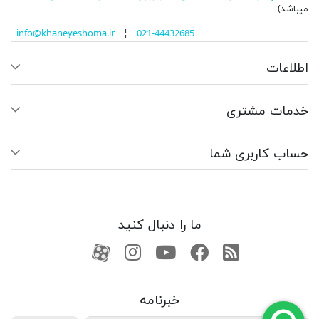
میباشد)
info@khaneyeshoma.ir
¦
021-44432685
اطلاعات
خدمات مشتری
حساب کاربری شما
ما را دنبال کنید
RSS
فیسبوک
یوتیوب
کانال آپارات
کانال آپارات
خبرنامه