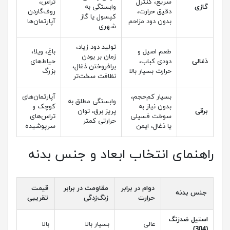
سریع، کنترل
تراس،
گازی
وابستگی به
دقیق حرارت،
روف‌گاردن
کپسول یا گاز
بدون دود مزاحم
آپارتمان‌ها
شهری
تولید دود زیاد،
طعم اصیل و
باغ، ویلا،
زمان بر بودن
ذغالی
دودی کباب،
حیاط‌های
برافروختن ذغال،
حرارت بسیار بالا
بزرگ
نظافت سخت‌تر
بسیار کم‌حجم،
آپارتمان‌های
وابستگی مطلق به
بدون نیاز به
کوچک و
برقی
پریز برق، توان
سوخت فسیلی
تراس‌های
حرارتی کمتر
یا ذغال، ایمن
سرپوشیده
راهنمای انتخاب ابعاد و جنس بدنه
دوام در برابر
مقاومت در برابر
قیمت
جنس بدنه
حرارت
زنگ‌زدگی
تقریبی
استیل ضدزنگ
عالی
بسیار بالا
بالا
(304)