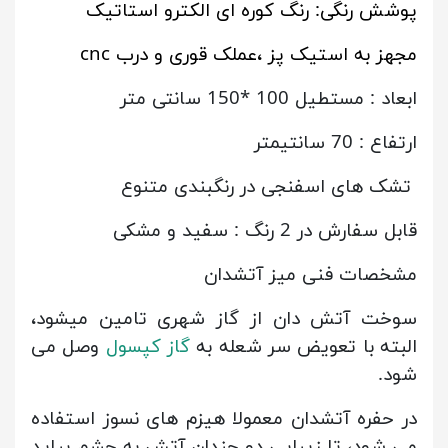
پوشش رنگی: رنگ کوره ای الکترو استاتیک
مجهز به استیک پز ،عملک قوری و درب cnc
ابعاد : مستطیل 100 *150 سانتی متر
ارتفاع : 70 سانتیمتر
تشک های اسفنجی در رنگبندی متنوع
قابل سفارش در 2 رنگ : سفید و مشکی
مشخصات فنی میز آتشدان
سوخت آتش دان از گاز شهری تامین میشود،
البته با تعویض سر شعله به
گاز کپسول
وصل می
شود.
در حفره آتشدان معمولا هیزم های نسوز استفاده
می شود، تا زیبایی دو چندان آتش به چشم بیاید