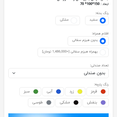
ابعاد :
150*100* 70
رنگ بدنه:
سفید
مشکی
اقلام همراه:
بدون هیزم سفالی
بهمراه هیزم سفالی [+1,486,000 تومان]
تعداد صندلی:
رنگ پارچه:
قرمز
زرد
آبی
سبز
بنفش
مشکی
طوسی