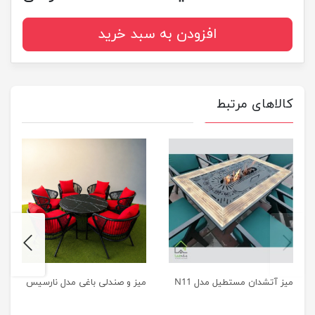
افزودن به سبد خرید
کالاهای مرتبط
next
previus
میز آتشدان مستطیل مدل N11
میز و صندلی باغی مدل نارسیس