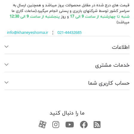
قیمت های درج شده در مقابل محصولات بروز میباشد و همچنین ارسال به
سراسر کشور توسط شرکتهای باربری و پستی انجام میگیرد.(ساعات کاری ما
شنبه تا چهارشنبه از ساعت 9 الی 17
و روز
پنجشنبه از ساعت 9 الی 12:30
میباشد)
info@khaneyeshoma.ir
¦
021-44432685
اطلاعات
خدمات مشتری
حساب کاربری شما
ما را دنبال کنید
RSS
فیسبوک
یوتیوب
کانال آپارات
کانال آپارات