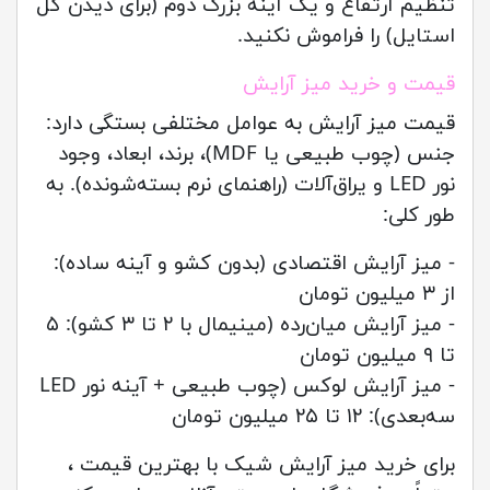
تنظیم ارتفاع و یک آینه بزرگ دوم (برای دیدن کل
استایل) را فراموش نکنید.
قیمت و خرید میز آرایش
قیمت میز آرایش به عوامل مختلفی بستگی دارد:
جنس (چوب طبیعی یا MDF)، برند، ابعاد، وجود
نور LED و یراق‌آلات (راهنمای نرم بسته‌شونده). به
طور کلی:
- میز آرایش اقتصادی (بدون کشو و آینه ساده):
از ۳ میلیون تومان
- میز آرایش میان‌رده (مینیمال با ۲ تا ۳ کشو): ۵
تا ۹ میلیون تومان
- میز آرایش لوکس (چوب طبیعی + آینه نور LED
سه‌بعدی): ۱۲ تا ۲۵ میلیون تومان
برای خرید میز آرایش شیک با بهترین قیمت ،