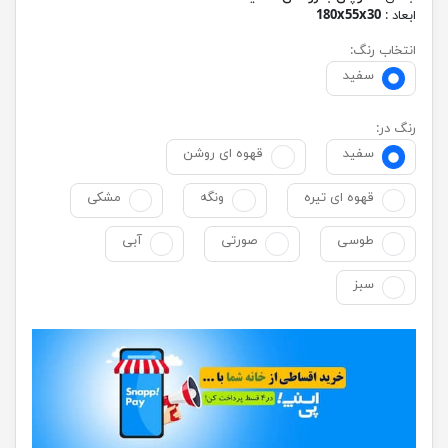
ابعاد :
180x55x30
انتخاب رنگ:
سفید
رنگ در:
سفید
قهوه ای روشن
قهوه ای تیره
ونگه
مشکی
طوسی
صورتی
آبی
سبز