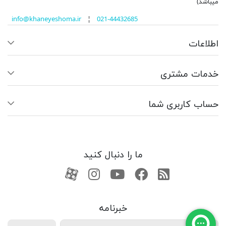
میباشد)
info@khaneyeshoma.ir
¦
021-44432685
اطلاعات
خدمات مشتری
حساب کاربری شما
ما را دنبال کنید
RSS
فیسبوک
یوتیوب
کانال آپارات
کانال آپارات
خبرنامه