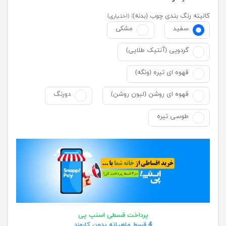
کالیته رنگ بندی چوب (بدنه):
(اختیاری)
سفید
مشکی
گردویی (آنتیک طلایی)
قهوه ای تیره (ونگه)
قهوه ای روشن (لیون روشن)
دورنگ
طوسی تیره
پرداخت قسطی اسنپ پی
4 قسط ماهیانه بدون کارمزد