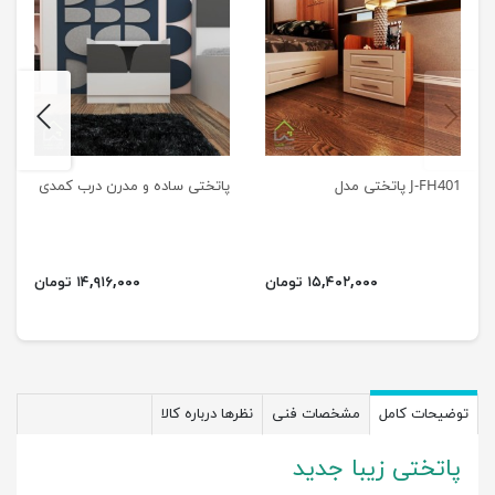
next
previus
J-FH401 پاتختی مدل
پاتختی ساده و مدرن درب کمدی
۱۵,۴۰۲,۰۰۰ تومان
۱۴,۹۱۶,۰۰۰ تومان
توضیحات کامل
مشخصات فنی
نظرها درباره کالا
پاتختی زیبا جدید