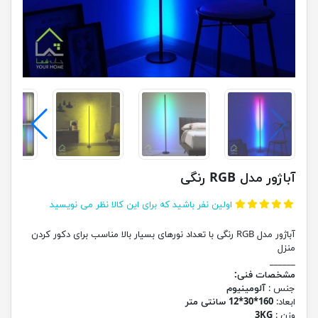
آباژور مدل RGB رنگی
اولین نفر باشید که برای این کالا نظر می نویسید
آباژور مدل RGB رنگی با تعداد نورهای بسیار بالا مناسب برای دکور کردن
منزل
______
مشخصات فنی:
جنس :
آلومینیوم
ابعاد:
160*30*12 سانتی متر
وزن :
3KG