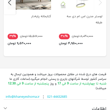
next
previus
لوستر مدرن اس ام دی سه
کتابخانه پایه‌دار
طبقه
۸,۰۳۰,۰۰۰ تومان
۳۸%
۱۵,۵۱۶,۰۰۰ تومان
۳۹%
۴,۹۵۰,۰۰۰ تومان
۹,۵۲۰,۰۰۰ تومان
قیمت های درج شده در مقابل محصولات بروز میباشد و همچنین ارسال به
سراسر کشور توسط شرکتهای باربری و پستی انجام میگیرد.(ساعات کاری ما
شنبه تا چهارشنبه از ساعت 9 الی 17
و روز
پنجشنبه از ساعت 9 الی 12:30
میباشد)
info@khaneyeshoma.ir
¦
021-44432685
اطلاعات