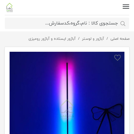
صفحه اصلی
آباژور مدل RGB رنگی
آباژور و لوستر
آباژور ایستاده و آباژور رومیزی