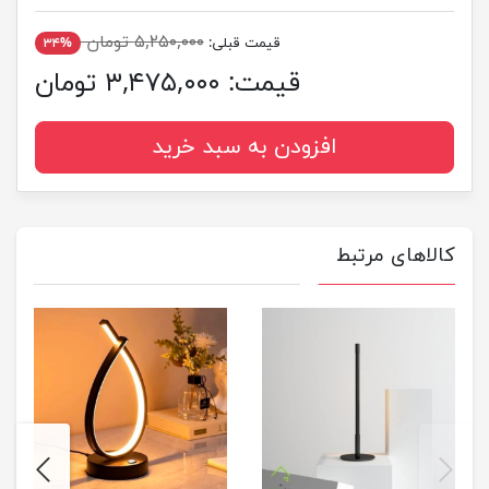
۵,۲۵۰,۰۰۰ تومان
قیمت قبلی:
۳۴%
قیمت:
۳,۴۷۵,۰۰۰ تومان
افزودن به سبد خرید
کالاهای مرتبط
next
previus