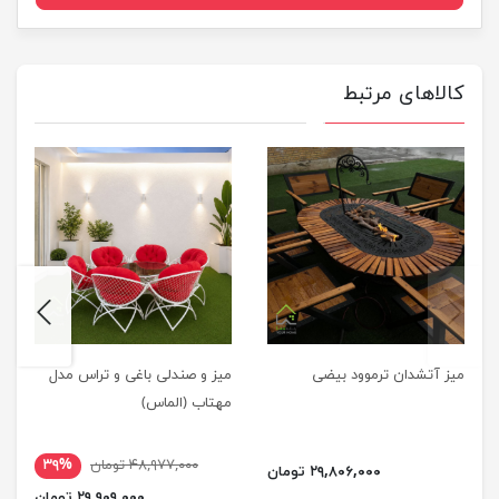
کالاهای مرتبط
next
previus
میز آتشدان ترموود بیضی
میز و صندلی باغی و تراس مدل
مهتاب (الماس)
۴۸,۹۷۷,۰۰۰ تومان
۳۹%
۲۹,۸۰۶,۰۰۰ تومان
۲۹,۹۰۹,۰۰۰ تومان