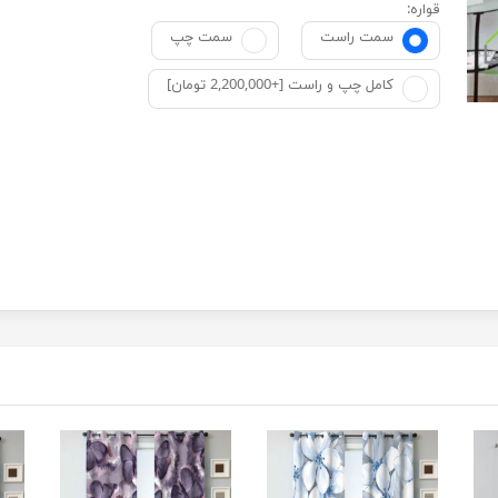
قواره:
سمت راست
سمت چپ
کامل چپ و راست [+2,200,000 تومان]