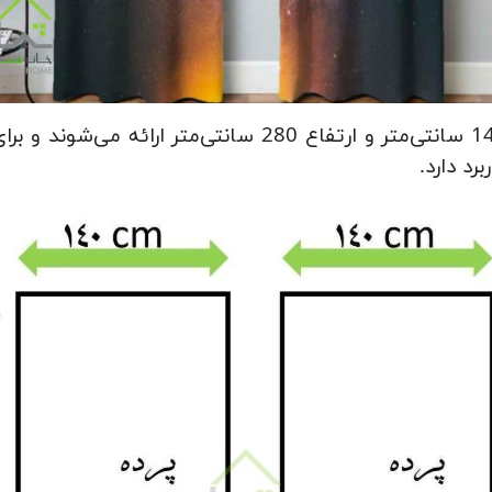
در دو عدد با عرض 140 سانتی‌متر و ارتفاع 280 سان
رد دارد.