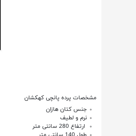
مشخصات پرده پانچی کهکشان
جنس کتان هازان
نرم و لطیف
ارتفاع 280 سانتی متر
طول 140 سانتی متر