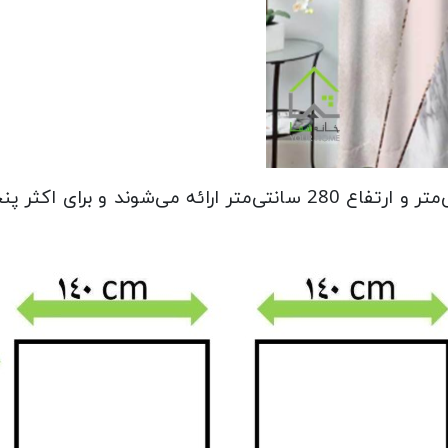
این پرده‌ها در دو عدد با عرض 140 سانتی‌متر و ارتفاع 280 سانتی‌مت