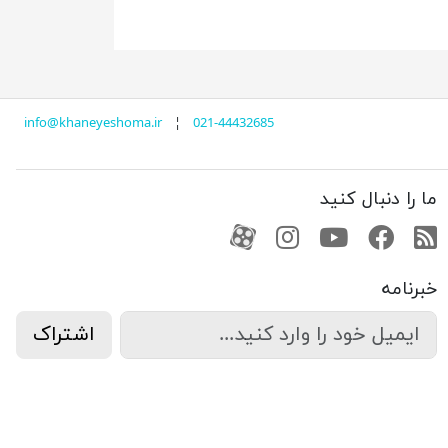
info@khaneyeshoma.ir
¦
021-44432685
ما را دنبال کنید
RSS
فیسبوک
یوتیوب
کانال آپارات
کانال آپارات
خبرنامه
اشتراک