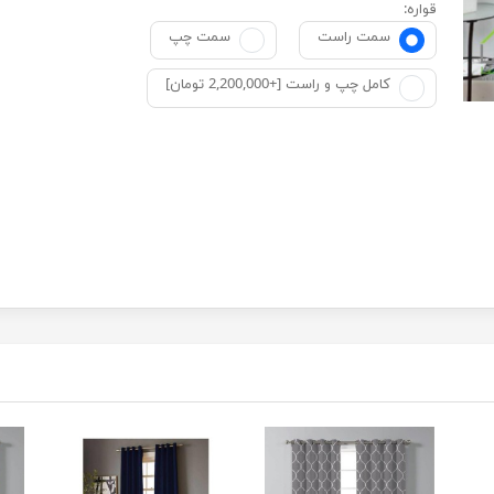
قواره:
سمت راست
سمت چپ
کامل چپ و راست [+2,200,000 تومان]