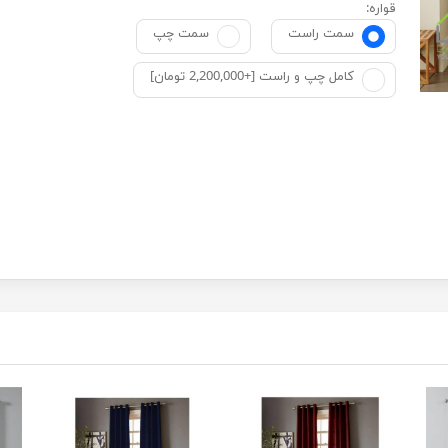
قواره:
سمت راست
سمت چپ
کامل چپ و راست [+2,200,000 تومان]