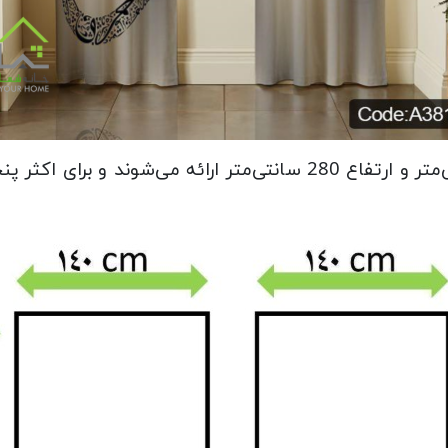
این پرده‌ها در دو عدد با عرض 140 سانتی‌متر و ارتفاع 280 سانتی‌مت