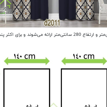
این پرده‌ها در دو عدد با عرض 140 سانتی‌متر و ارتفاع 280 سانتی‌مت