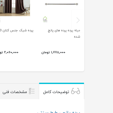
previus
میله پرده پرده های پانچ
پرده شیک جنس کتان 280
شده
۱,۷۷۸,۰۰۰ تومان
۲,۰۶۰,۰۰۰ تومان
توضیحات کامل
مشخصات فنی
پرده پانچی طرح سنتی