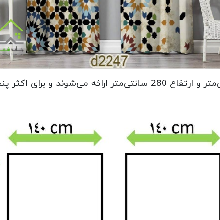
این پرده‌ها در دو عدد با عرض 140 سانتی‌متر و ارتفاع 280 سانتی‌مت