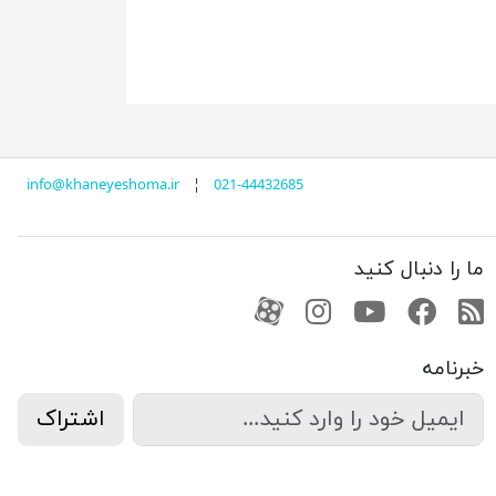
info@khaneyeshoma.ir
¦
021-44432685
ما را دنبال کنید
RSS
فیسبوک
یوتیوب
کانال آپارات
کانال آپارات
خبرنامه
اشتراک