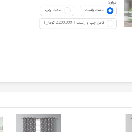
قواره:
سمت راست
سمت چپ
کامل چپ و راست [+2,200,000 تومان]