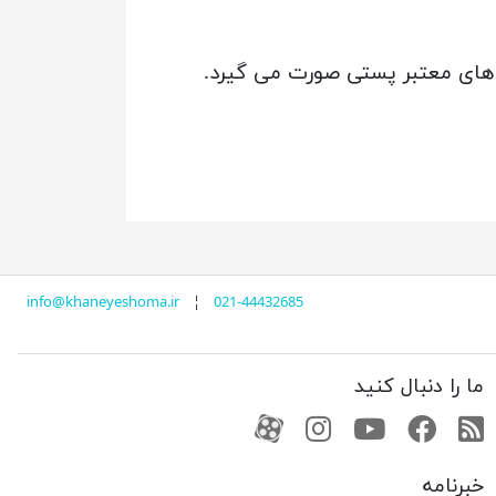
 های معتبر پستی صورت می گیرد.
info@khaneyeshoma.ir
¦
021-44432685
ما را دنبال کنید
RSS
فیسبوک
یوتیوب
کانال آپارات
کانال آپارات
خبرنامه