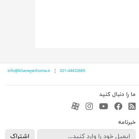
info@khaneyeshoma.ir
¦
021-44432685
ما را دنبال کنید
RSS
فیسبوک
یوتیوب
کانال آپارات
کانال آپارات
خبرنامه
اشتراک