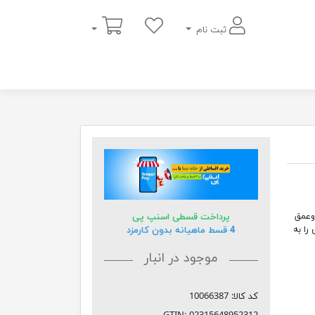
سبد خرید
ثبت نام
یمتر و عرض34سانتیمتر وعمق
پرداخت قسطی اسنپ پی
را به
4 قسط ماهیانه بدون کارمزد
موجود در انبار
کد کالا:
10066387