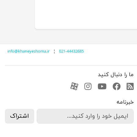
info@khaneyeshoma.ir
¦
021-44432685
ما را دنبال کنید
RSS
فیسبوک
یوتیوب
کانال آپارات
کانال آپارات
خبرنامه
اشتراک