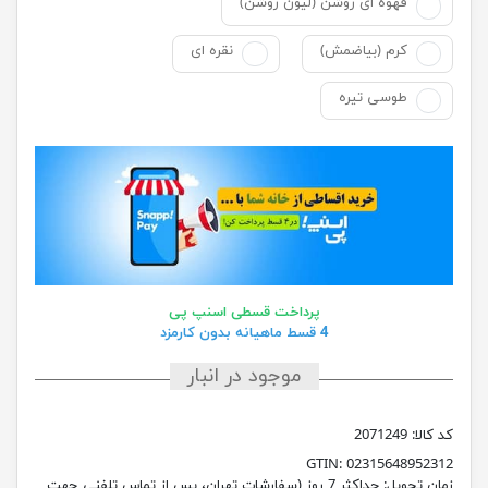
قهوه ای روشن (لیون روشن)
کرم (بیاضمش)
نقره ای
طوسی تیره
پرداخت قسطی اسنپ پی
4 قسط ماهیانه بدون کارمزد
موجود در انبار
کد کالا:
2071249
GTIN:
02315648952312
زمان تحویل:
حداکثر 7 روز (سفارشات تهران، پس از تماس تلفنی جهت