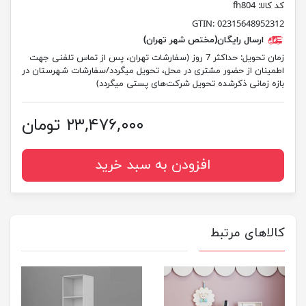
کد کالا:
fh804
GTIN:
02315648952312
ارسال رایگان(مختص شهر تهران)
زمان تحویل:
حداکثر 7 روز (سفارشات تهران، پس از تماس تلفنی جهت
اطمینان از حضور مشتری در محل، تحویل میگردد/سفارشات شهرستان در
بازه زمانی ذکرشده تحویل شرکت‌های پستی میگردد)
۲۳,۴۷۶,۰۰۰ تومان
افزودن به سبد خرید
کالاهای مرتبط