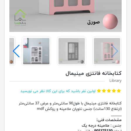
کتابخانه فانتزی مینیمال
Library
اولین نفر باشید که برای این کالا نظر می نویسید
کتابخانه فانتزی مینیمال با طول90 سانتی‌متر و عرض 37 سانتی‌متر
(ارتفاع 130سانت) جنس نئوپان ملامینه و روکش mdf
______
مشخصات فنی:
جنس :
ملامینه درجه یک