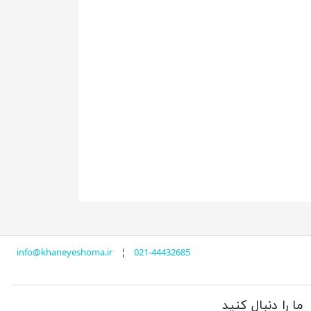
info@khaneyeshoma.ir
¦
021-44432685
ما را دنبال کنید