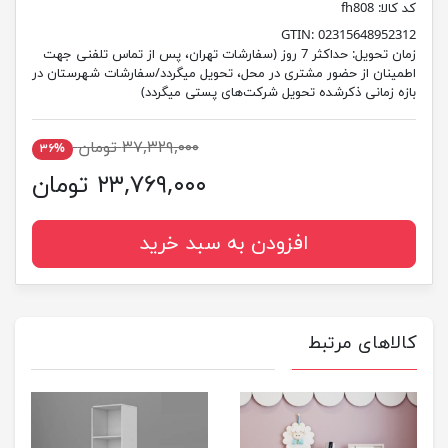
کد کالا:
fh808
GTIN:
02315648952312
زمان تحویل:
حداکثر 7 روز (سفارشات تهران، پس از تماس تلفنی جهت
اطمینان از حضور مشتری در محل، تحویل میگردد/سفارشات شهرستان در
بازه زمانی ذکرشده تحویل شرکت‌های پستی میگردد)
۳۷,۳۲۹,۰۰۰ تومان
۳۶%
۲۳,۷۶۹,۰۰۰ تومان
افزودن به سبد خرید
کالاهای مرتبط