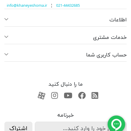
info@khaneyeshoma.ir
¦
021-44432685
اطلاعات
خدمات مشتری
حساب کاربری شما
ما را دنبال کنید
RSS
فیسبوک
یوتیوب
کانال آپارات
کانال آپارات
خبرنامه
اشتراک