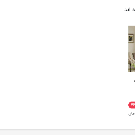
 اند
۴