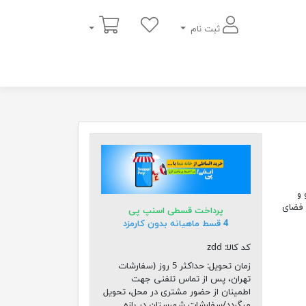
سبد خرید
ثبت نام
تشو و
 فضای
پرداخت قسطی اسنپ پی
4 قسط ماهیانه بدون کارمزد
کد کالا:
zdd
زمان تحویل:
حداکثر 5 روز (سفارشات
تهران، پس از تماس تلفنی جهت
اطمینان از حضور مشتری در محل، تحویل
میگردد/سفارشات شهرستان در بازه