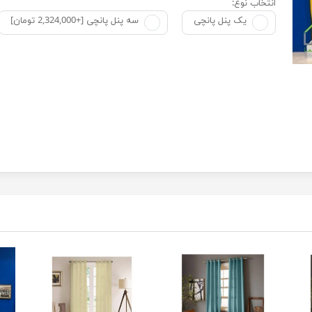
انتخاب نوع:
یک پنل پانچی
سه پنل پانچی [+2,324,000 تومان]