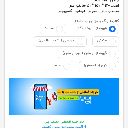
جنس :
ملامینه
ابعاد:
۱۲۰ * ۱۵۰ * ۵۱ سانتی متر
مناسب برای :
تحریر - لپتاپ - کامپیوتر
کالیته رنگ بندی چوب (بدنه):
قهوه ای تیره (ونگه)
سفید
مشکی
گردویی (آنتیک طلایی)
قهوه ای روشن (لیون روشن)
کرم (بیاضمش)
طوسی
پرداخت قسطی اسنپ پی
4 قسط ماهیانه بدون کارمزد