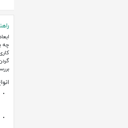
راهن
ابعا
چه ب
کاری
گردن
بررس
انوا
م