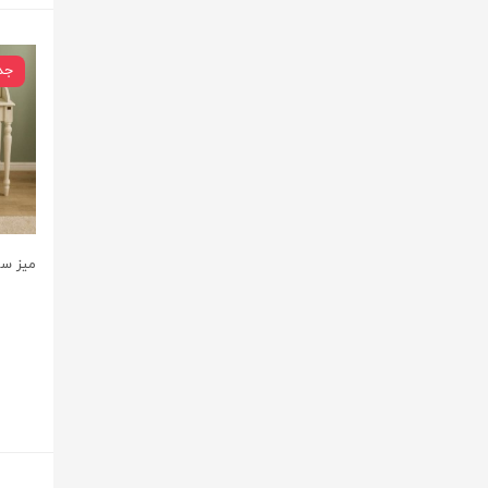
جد
میز س