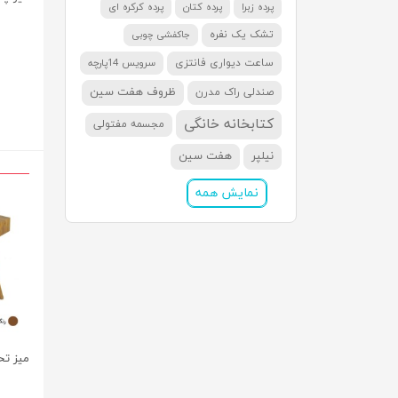
پرده زبرا
پرده کتان
پرده کرکره ای
تشک یک نفره
جاکفشی چوبی
ساعت دیواری فانتزی
سرویس 14پارچه
ظروف هفت سین
صندلی راک مدرن
کتابخانه خانگی
مجسمه مفتولی
نیلپر
هفت سین
نمایش همه
میز تح