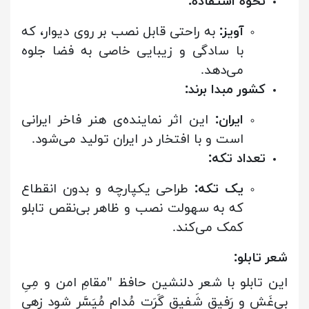
نحوه استفاده:
آویز:
به راحتی قابل نصب بر روی دیوار، که
با سادگی و زیبایی خاصی به فضا جلوه
می‌دهد.
کشور مبدا برند:
ایران:
این اثر نماینده‌ی هنر فاخر ایرانی
است و با افتخار در ایران تولید می‌شود.
تعداد تکه:
یک تکه:
طراحی یکپارچه و بدون انقطاع
که به سهولت نصب و ظاهر بی‌نقص تابلو
کمک می‌کند.
شعر تابلو:
این تابلو با شعر دلنشین حافظ "مقامِ امن و مِیِ
بی‌غَش و رَفیقِ شَفیق گَرَت مُدام مُیَسَّر شود زِهی