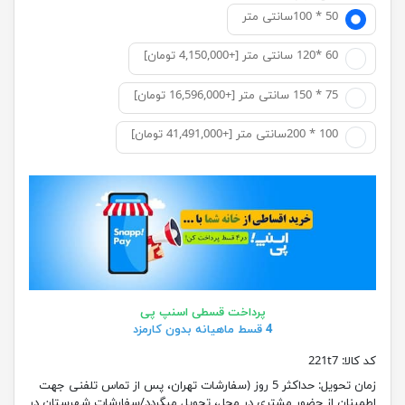
50 * 100سانتی متر
60 *120 سانتی متر [+4,150,000 تومان]
75 * 150 سانتی متر [+16,596,000 تومان]
100 * 200سانتی متر [+41,491,000 تومان]
پرداخت قسطی اسنپ پی
4 قسط ماهیانه بدون کارمزد
کد کالا:
221t7
زمان تحویل:
حداکثر 5 روز (سفارشات تهران، پس از تماس تلفنی جهت
اطمینان از حضور مشتری در محل، تحویل میگردد/سفارشات شهرستان در