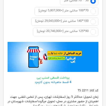
50 * 70 سانتی متر
70*100 سانتی متر [+5,807,000 تومان]
100*140 سانتی متر [+29,043,000 تومان]
90*125 سانتی متر [+20,746,000 تومان]
پرداخت قسطی اسنپ پی
4 قسط ماهیانه بدون کارمزد
کد کالا:
2211 TS
زمان تحویل:
حداکثر 5 روز (سفارشات تهران، پس از تماس تلفنی جهت
اطمینان از حضور مشتری در محل، تحویل میگردد/سفارشات شهرستان در
بازه زمانی ذکرشده تحویل شرکت‌های پستی میگردد)