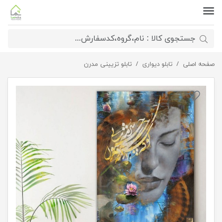
صفحه اصلی
تابلو دیواری
تابلو تزیینی مدرن
تابلو بوم نقاشیخط هنری مدرن ایرانی با شعر ته کت نازنده چشمان سرمه
سائی 2211