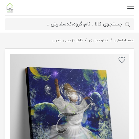
صفحه اصلی
تابلو دیواری
تابلو تزیینی مدرن
تابلو بوم نقاشیخط هنری مدرن ایرانی سمازن با شعر در ره دل چه لطیف است
سفر هیچ مگو 1102