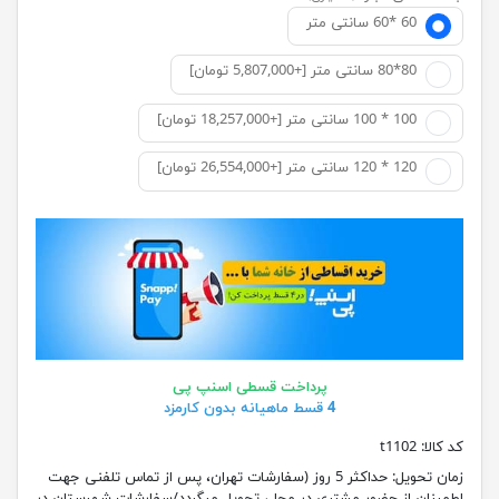
60 *60 سانتی متر
80*80 سانتی متر [+5,807,000 تومان]
100 * 100 سانتی متر [+18,257,000 تومان]
120 * 120 سانتی متر [+26,554,000 تومان]
پرداخت قسطی اسنپ پی
4 قسط ماهیانه بدون کارمزد
کد کالا:
t1102
زمان تحویل:
حداکثر 5 روز (سفارشات تهران، پس از تماس تلفنی جهت
اطمینان از حضور مشتری در محل، تحویل میگردد/سفارشات شهرستان در