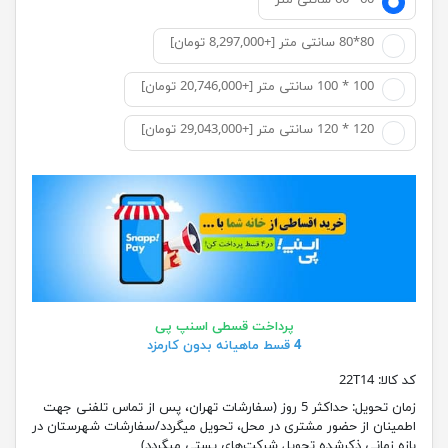
60 *60 سانتی متر
80*80 سانتی متر [+8,297,000 تومان]
100 * 100 سانتی متر [+20,746,000 تومان]
120 * 120 سانتی متر [+29,043,000 تومان]
پرداخت قسطی اسنپ پی
4 قسط ماهیانه بدون کارمزد
کد کالا:
22T14
زمان تحویل:
حداکثر 5 روز (سفارشات تهران، پس از تماس تلفنی جهت
اطمینان از حضور مشتری در محل، تحویل میگردد/سفارشات شهرستان در
بازه زمانی ذکرشده تحویل شرکت‌های پستی میگردد)