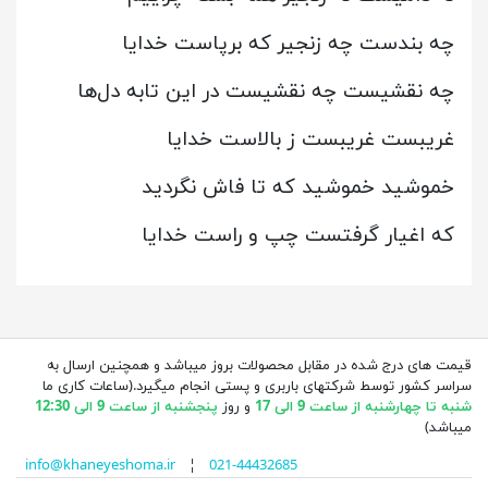
چه بندست چه زنجیر که برپاست خدایا
چه نقشیست چه نقشیست در این تابه دل‌ها
غریبست غریبست ز بالاست خدایا
خموشید خموشید که تا فاش نگردید
که اغیار گرفتست چپ و راست خدایا
قیمت های درج شده در مقابل محصولات بروز میباشد و همچنین ارسال به
سراسر کشور توسط شرکتهای باربری و پستی انجام میگیرد.(ساعات کاری ما
شنبه تا چهارشنبه از ساعت 9 الی 17
و روز
پنجشنبه از ساعت 9 الی 12:30
میباشد)
info@khaneyeshoma.ir
¦
021-44432685