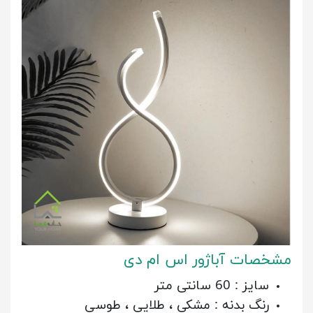
مشخصات آباژور اس ام دی
سایز : 60 سانتی متر
رنگ بدنه : مشکی ، طلایی ، طوسی