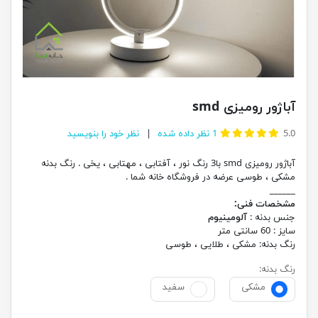
آباژور رومیزی smd
5.0
1
نظر داده شده
نظر خود را بنویسید
آباژور رومیزی smd با3 رنگ نور ، آفتابی ، مهتابی ، یخی . رنگ بدنه
مشکی ، طوسی عرضه در فروشگاه خانه شما .
______
مشخصات فنی:
جنس بدنه :
آلومینیوم
سایز :
60 سانتی متر
رنگ بدنه:
مشکی ، طلایی ، طوسی
رنگ بدنه:
مشکی
سفید