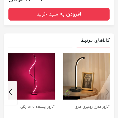
افزودن به سبد خرید
کالاهای مرتبط
next
previus
آباژور مدرن رومیزی ماری
آباژور ایستاده smd رنگی