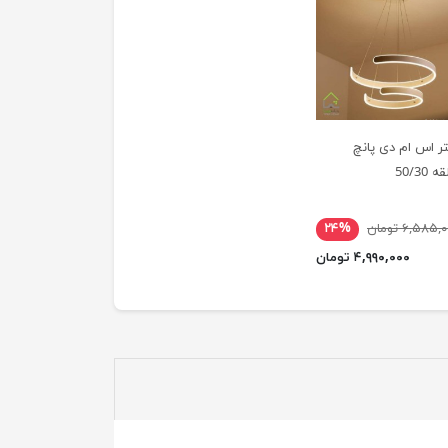
ر اس ام دی پانچ
50/30
۶,۵۸۵, تومان
۲۴%
۴,۹۹۰,۰۰۰ تومان