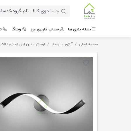
دسته بندی ها
حساب کاربری من
وبلاگ
ت
صفحه اصلی
آباژور و لوستر
دیوار کوب اس ام دی موج
لوستر مدرن اس ام دی SMD