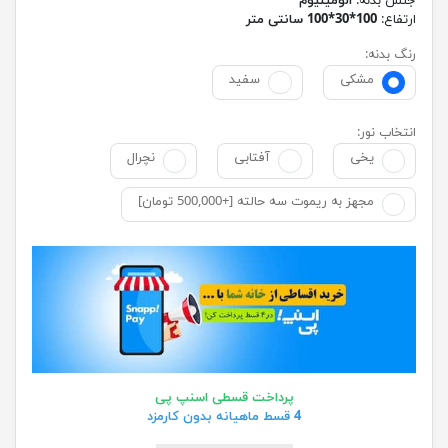
جنس بدنه:
الومینیوم
ارتفاع:
100*30*100 سانتی متر
رنگ بدنه:
مشکی
سفید
انتخاب نور:
یخی
آفتابی
نچرال
مجهز به ریموت سه حالته [+500,000 تومان]
پرداخت قسطی اسنپ پی
4 قسط ماهیانه بدون کارمزد