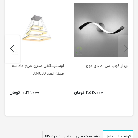
next
previus
دیوار کوب اس ام دی موج
لوسترسقفی مدرن مربع ماد سه
طبقه ابعاد 304050
۲,۵۱۶,۰۰۰ تومان
۱۰,۲۱۲,۰۰۰ تومان
توضیحات کامل
مشخصات فنی
نظرها درباره کالا