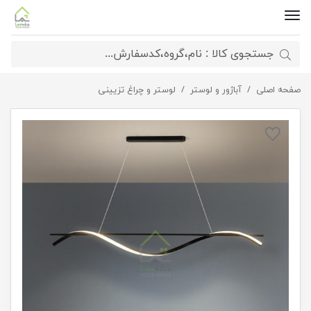
صفحه اصلی
لوستر مدرن آلاله
آباژور و لوستر
لوستر و چراغ تزیینی