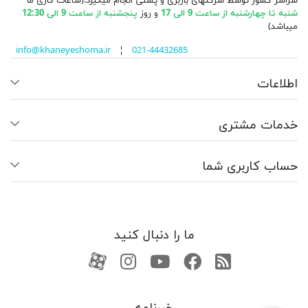
سراسر کشور توسط شرکتهای باربری و پستی انجام میگیرد.(ساعات کاری ما
شنبه تا چهارشنبه از ساعت 9 الی 17
و روز
پنجشنبه از ساعت 9 الی 12:30
میباشد)
info@khaneyeshoma.ir
¦
021-44432685
اطلاعات
خدمات مشتری
حساب کاربری شما
ما را دنبال کنید
RSS
فیسبوک
یوتیوب
کانال آپارات
کانال آپارات