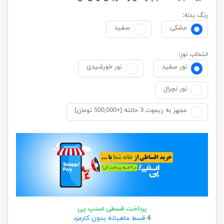
رنگ بدنه:
مشکی
سفید
انتخاب نور:
نور سفید
نور خورشیدی
نور نچرال
مجهز به ریموت 3 حالته [+500,000 تومان]
پرداخت قسطی اسنپ پی
4 قسط ماهیانه بدون کارمزد