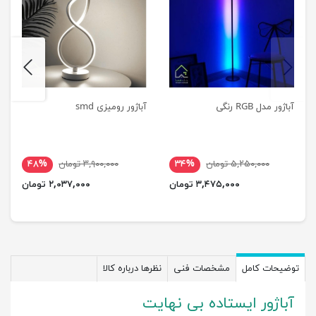
next
previus
آباژور مدل RGB رنگی
آباژور رومیزی smd
۵,۲۵۰,۰۰۰ تومان
۳۴%
۳,۹۰۰,۰۰۰ تومان
۴۸%
۳,۴۷۵,۰۰۰ تومان
۲,۰۳۷,۰۰۰ تومان
توضیحات کامل
مشخصات فنی
نظرها درباره کالا
آباژور ایستاده بی نهایت