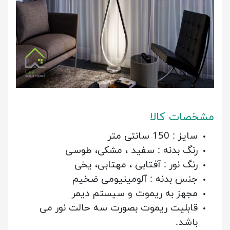
مشخصات کالا
سایز : 150 سانتی متر
رنگ بدنه : سفید ، مشکی، طوسی
رنگ نور : آفتابی ، مهتابی، یخی
جنس بدنه : آلومینیومی ضخیم
مجهز به ریموت و سیستم دیمر
قابلیت ریموت بصورت سه حالت نور می
باشد.