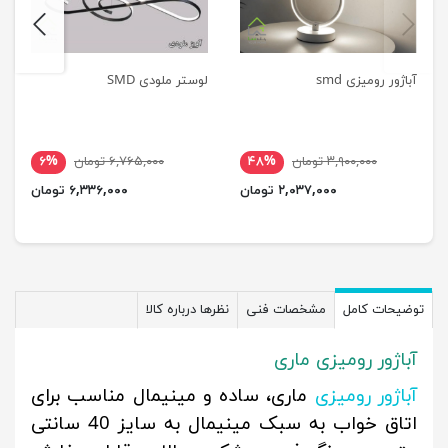
next
previus
آباژور رومیزی smd
لوستر ملودی SMD
۳,۹۰۰,۰۰۰ تومان
۴۸%
۶,۷۶۵,۰۰۰ تومان
۶%
۲,۰۳۷,۰۰۰ تومان
۶,۳۳۶,۰۰۰ تومان
توضیحات کامل
مشخصات فنی
نظرها درباره کالا
آباژور رومیزی ماری
آباژور رومیزی
ماری، ساده و مینیمال مناسب برای
اتاق خواب به سبک مینیمال به سایز 40 سانتی