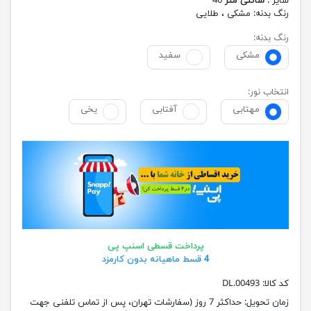
سایز :
سانتی متر
40
رنگ بدنه:
مشکی ، طلایی
رنگ بدنه:
مشکی
سفید
انتخاب نور:
مهتابی
آفتابی
یخی
پرداخت قسطی اسنپ پی
4 قسط ماهیانه بدون کارمزد
کد کالا:
00493.DL
زمان تحویل:
حداکثر 7 روز (سفارشات تهران، پس از تماس تلفنی جهت