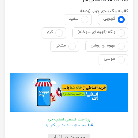
ابعاد:
60*24*60 سانتی متر
کالیته رنگ بندی چوب (بدنه):
گردویی
سفید
ونگه (قهوه ای سوخته)
کرم
قهوه ای روشن
مشکی
طوسی
پرداخت قسطی اسنپ پی
4 قسط ماهیانه بدون کارمزد
موجود در انبار