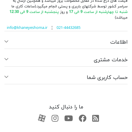
قیمت های درج شده در مقابل محصولات بروز میباشد و همچنین ارسال به
سراسر کشور توسط شرکتهای باربری و پستی انجام میگیرد.(ساعات کاری ما
شنبه تا چهارشنبه از ساعت 9 الی 17
و روز
پنجشنبه از ساعت 9 الی 12:30
میباشد)
info@khaneyeshoma.ir
¦
021-44432685
اطلاعات
خدمات مشتری
حساب کاربری شما
ما را دنبال کنید
RSS
فیسبوک
یوتیوب
کانال آپارات
کانال آپارات