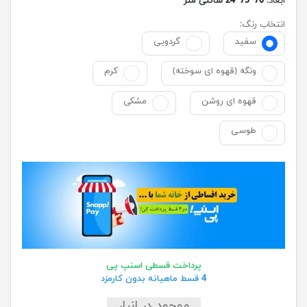
ابعاد:
70*75*24 سانتی متر
انتخاب رنگ:
سفید
گردویی
ونگه (قهوه ای سوخته)
کرم
قهوه ای روشن
مشکی
طوسی
پرداخت قسطی اسنپ پی
4 قسط ماهیانه بدون کارمزد
موجود در انبار