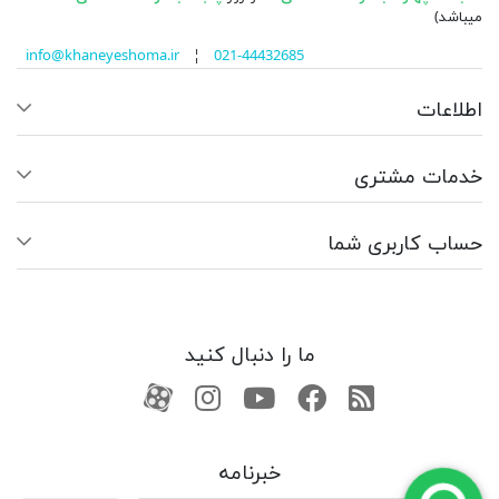
میباشد)
info@khaneyeshoma.ir
¦
021-44432685
اطلاعات
خدمات مشتری
حساب کاربری شما
ما را دنبال کنید
RSS
فیسبوک
یوتیوب
کانال آپارات
کانال آپارات
خبرنامه