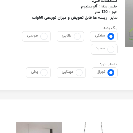
مشخصات فنی:
جنس بدنه :
آلومینیوم
طول :
120 متر
سایر :
ریسه ها قابل تعویض و میزان نوردهی 60وات
رنگ بدنه:
مشکی
طلایی
طوسی
سفید
انتخاب نور:
نچرال
مهتابی
یخی