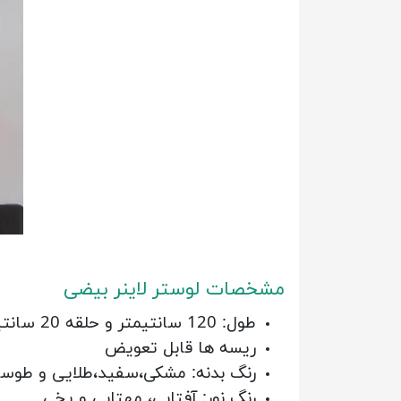
مشخصات لوستر لاینر بیضی
طول: 120 سانتیمتر و حلقه 20 سانتیمتر
ریسه ها قابل تعویض
رنگ بدنه: مشکی،سفید،طلایی و طوس
رنگ نور: آفتابی، مهتابی و یخی