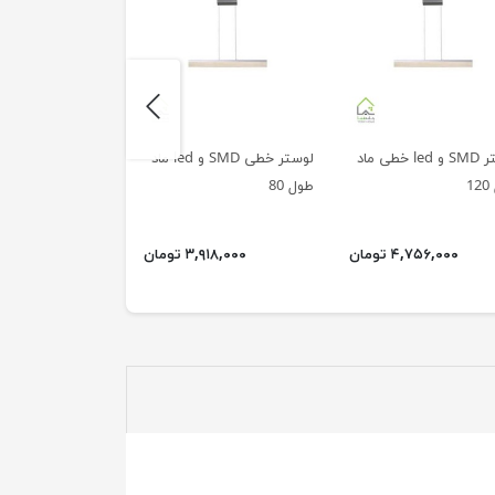
next
لوستر SMD و led خطی ماد
لوستر خطی SMD و led ماد
لوستر خطی آشپزخا
1
طول 80
رنسانس
۴,۷۵۶,۰۰۰ تومان
۳,۹۱۸,۰۰۰ تومان
۵,۰۲۸,۰۰۰ ت