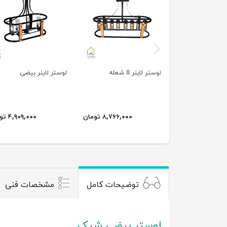
previus
لوستر لاینر 8 شعله
لوستر لاینر بیضی
۸,۷۶۶,۰۰۰ تومان
۴,۹۰۹,۰۰۰ تومان
توضیحات کامل
مشخصات فنی
لوستر بیضی شیک