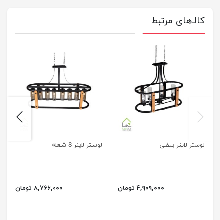
کالاهای مرتبط
next
previus
لوستر لاینر بیضی
لوستر لاینر 8 شعله
۴,۹۰۹,۰۰۰ تومان
۸,۷۶۶,۰۰۰ تومان