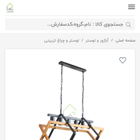
صفحه اصلی
لوستر ستاره مدل خطی 6 شعله
آباژور و لوستر
لوستر و چراغ تزیینی