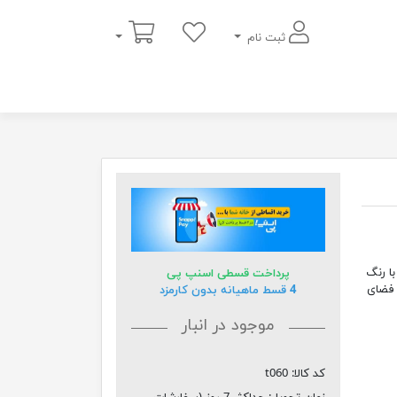
سبد خرید
ثبت نام
یفیت با ضخامت 8 میلیمتر با رنگ
پرداخت قسطی اسنپ پی
 فضای
4 قسط ماهیانه بدون کارمزد
موجود در انبار
کد کالا:
t060