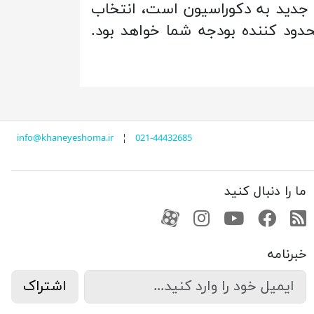
 جدید به دکوراسیون است، انتخاب
حدود کننده بودجه شما خواهد بود.
info@khaneyeshoma.ir
¦
021-44432685
ما را دنبال کنید
RSS
فیسبوک
یوتیوب
کانال آپارات
کانال آپارات
خبرنامه
اشتراک