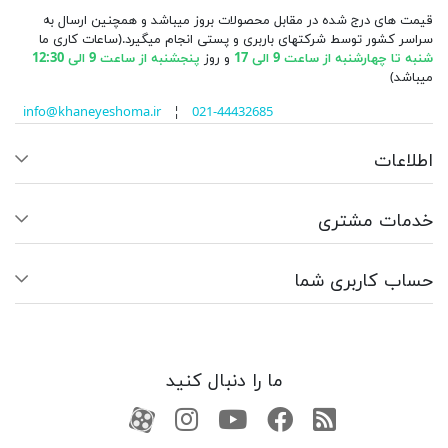
قیمت های درج شده در مقابل محصولات بروز میباشد و همچنین ارسال به
سراسر کشور توسط شرکتهای باربری و پستی انجام میگیرد.(ساعات کاری ما
شنبه تا چهارشنبه از ساعت 9 الی 17
و روز
پنجشنبه از ساعت 9 الی 12:30
میباشد)
info@khaneyeshoma.ir
¦
021-44432685
اطلاعات
خدمات مشتری
حساب کاربری شما
ما را دنبال کنید
RSS
فیسبوک
یوتیوب
کانال آپارات
کانال آپارات