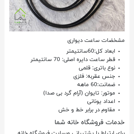
مشخضات ساعت دیواری
ابعاد کل:60سانتیمتر
قطر ساعت دایره اصلی: 70 سانتیمتر
نوع باتری: قلمی
جنس عقربه: فلزی
ضمانت:60 ماهه
موتور: تایوان (آرام گرد بی صدا)
اعداد یونانی
مقاوم در برابر خط و خش
خدمات فروشگاه خانه شما
برای ارتباط با پشتیبانی وبسایت فروشگاه خانه