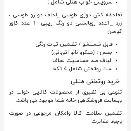
سرویس خواب هتلی شامل :
(ملحفه کش دوزی طوسی _
لحاف دو رو طوسی ،
زرد _
1عدد روبالشتی دو رنگ زیپی -
1 عدد کاور
کوسن
قابل شستشو / تضمین ثبات رنگی
جنس : (میکرو نانو اتوبانی)
الیاف ضد حساسیت لحاف
ست روتختی شامل 4 تکه
خرید روتختی هتلی
تنوعی بی نظیری از محصولات کالایی خواب در
وبسایت فروشگاهی خانه شما موجود می باشد.
تضمین سلامت کالا وامکان مرجوعی در صورت
وجود مغایرت