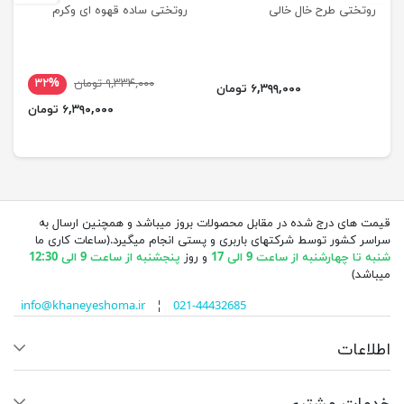
روتختی طرح خال خالی
روتختی ساده قهوه ای وکرم
۹,۳۳۴,۰۰۰ تومان
۳۲%
۶,۳۹۹,۰۰۰ تومان
۶,۳۹۰,۰۰۰ تومان
قیمت های درج شده در مقابل محصولات بروز میباشد و همچنین ارسال به
سراسر کشور توسط شرکتهای باربری و پستی انجام میگیرد.(ساعات کاری ما
شنبه تا چهارشنبه از ساعت 9 الی 17
و روز
پنجشنبه از ساعت 9 الی 12:30
میباشد)
info@khaneyeshoma.ir
¦
021-44432685
اطلاعات